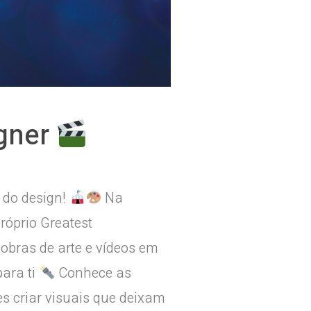
igner
 do design!
Na
róprio Greatest
bras de arte e vídeos em
para ti
Conhece as
s criar visuais que deixam