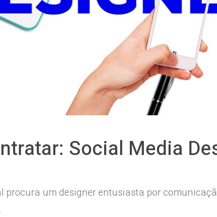
tratar: Social Media De
al procura um designer entusiasta por comunicaç
.