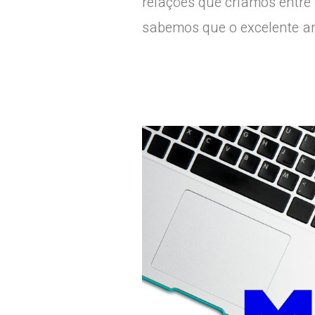
relações que criamos entre
sabemos que o excelente a